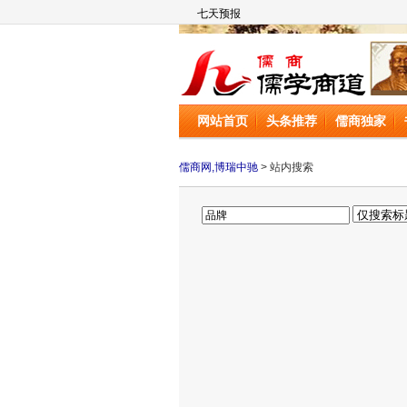
儒商网
网站首页
头条推荐
儒商独家
儒商网,博瑞中驰
> 站内搜索