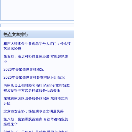
热点文章排行
相声大师李金斗参观老字号大红门：传承技
艺延续经典
第五期：窦店村坚持集体经济 实现智慧农
业
2026年美加墨世界杯概况
2026年美加墨世界杯参赛球队分组情况
两家店员工都对顾客动粗 Manner咖啡致歉
被质疑管理方式走样致服务心态失衡
东城首家园区政务服务站启用 东雍模式再
升级
北京市女企协：热情观冬奥文明展风采
第八期：酱酒香飘百姓家 专访华都酒业总
经理朱华