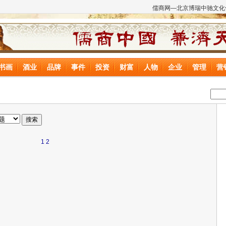
儒商网—北京博瑞中驰文化
书画
酒业
品牌
事件
投资
财富
人物
企业
管理
营
1
2